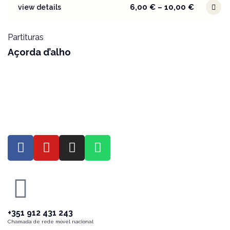
6,00
€
–
10,00
€
view details
Partituras
Açorda d’alho
+351 912 431 243
Chamada de rede móvel nacional