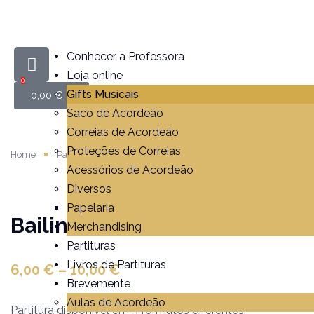
Conhecer a Professora
Loja online
0
Gifts Musicais
0,00
€
Saco de Acordeão
Correias de Acordeão
Proteções de Correias
Home
Partituras
Bailinho da Madeira
Acessórios de Acordeão
Diversos
Papelaria
Bailinho da Madeira
Merchandising
Partituras
Livros de Partituras
6,00
€
–
10,00
€
Brevemente
Aulas de Acordeão
Partitura disponível em 3 formatos diferentes.