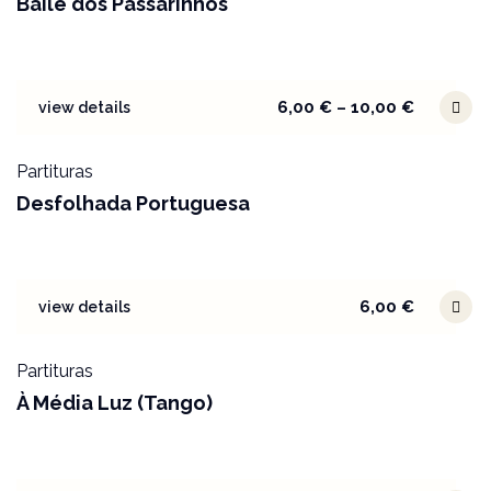
Baile dos Passarinhos
6,00
€
–
10,00
€
view details
Partituras
Desfolhada Portuguesa
6,00
€
view details
Partituras
À Média Luz (Tango)