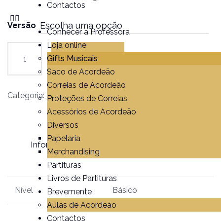
Contactos
Versão
Conhecer a Professora
Loja online
Gifts Musicais
Adicionar
Saco de Acordeão
Correias de Acordeão
Categoria:
Partituras
Proteções de Correias
Acessórios de Acordeão
Diversos
Papelaria
Informação adicional
Avaliações (0)
Merchandising
Partituras
Livros de Partituras
Nível
Básico
Brevemente
Aulas de Acordeão
Contactos