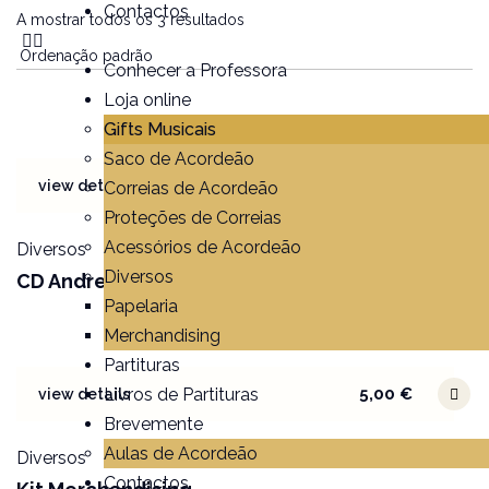
Contactos
A mostrar todos os 3 resultados
Conhecer a Professora
Loja online
Gifts Musicais
Saco de Acordeão
10,00
€
view details
Correias de Acordeão
Proteções de Correias
Acessórios de Acordeão
Diversos
Diversos
CD Andreia Sofia
Papelaria
Merchandising
Partituras
Livros de Partituras
5,00
€
view details
Brevemente
Aulas de Acordeão
Diversos
Contactos