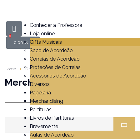
Conhecer a Professora
Loja online
0
Gifts Musicais
0,00
€
Saco de Acordeão
Correias de Acordeão
Proteções de Correias
Home
Diversos
Merchandising
Acessórios de Acordeão
Merchandising
Diversos
Papelaria
Merchandising
Partituras
Livros de Partituras
Brevemente
Aulas de Acordeão