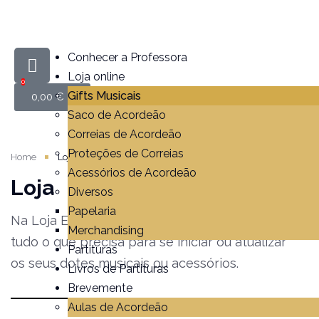
Conhecer a Professora
Loja online
0
Gifts Musicais
0,00
€
Saco de Acordeão
Correias de Acordeão
Proteções de Correias
Home
Loja
Acessórios de Acordeão
Loja
Diversos
Papelaria
Na Loja Escola de Acordeão poderá comprar
Merchandising
tudo o que precisa para se iniciar ou atualizar
Partituras
os seus dotes musicais ou acessórios.
Livros de Partituras
Brevemente
Aulas de Acordeão