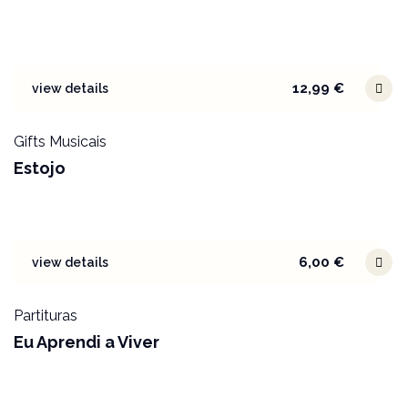
12,99
€
view details
Gifts Musicais
Estojo
6,00
€
view details
Partituras
Eu Aprendi a Viver