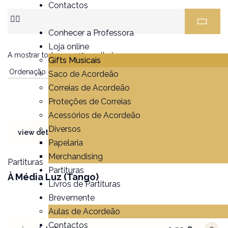
Contactos
Conhecer a Professora
Loja online
A mostrar todos os 142 resultados
Gifts Musicais
Saco de Acordeão
Correias de Acordeão
Proteções de Correias
Acessórios de Acordeão
Diversos
6,00
€
view details
Papelaria
Merchandising
Partituras
Partituras
À Média Luz (Tango)
Livros de Partituras
Brevemente
Aulas de Acordeão
Contactos