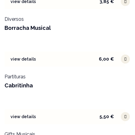
3,85
€
view details
Diversos
Borracha Musical
6,00
€
view details
Partituras
Cabritinha
5,50
€
view details
Gifts Musicais