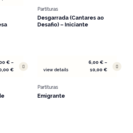
Partituras
Desgarrada (Cantares ao
esa
Desafio) – Iniciante
,00
€
–
6,00
€
–
0,00
€
10,00
€
view details
Partituras
de
Emigrante