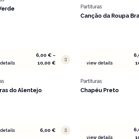
Partituras
Verde
Canção da Roupa Br
6,00
€
–
6
10,00
€
1
details
view details
as
Partituras
ras do Alentejo
Chapéu Preto
6
6,00
€
details
1
view details