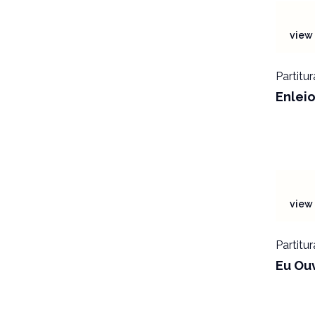
view 
Partitur
Enlei
view 
Partitur
Eu Ouv