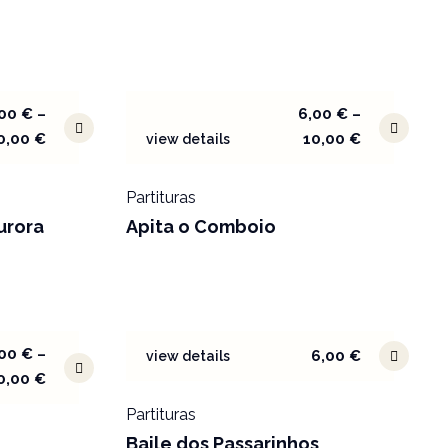
,00
€
–
6,00
€
–
0,00
€
10,00
€
view details
Partituras
urora
Apita o Comboio
,00
€
–
6,00
€
view details
0,00
€
Partituras
Baile dos Passarinhos