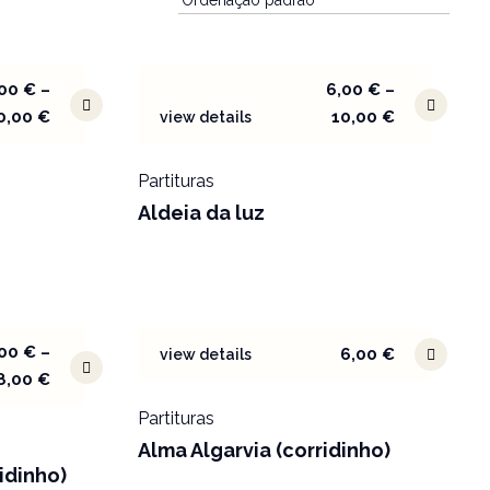
,00
€
–
6,00
€
–
0,00
€
10,00
€
view details
Partituras
Aldeia da luz
,00
€
–
6,00
€
view details
8,00
€
Partituras
Alma Algarvia (corridinho)
idinho)