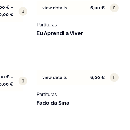
,00
€
–
6,00
€
view details
0,00
€
Partituras
Eu Aprendi a Viver
,00
€
–
6,00
€
view details
0,00
€
Partituras
Fado da Sina
m