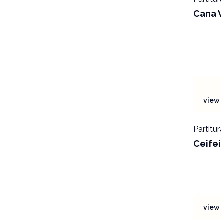
Cana 
view 
Partitur
Ceifei
view 