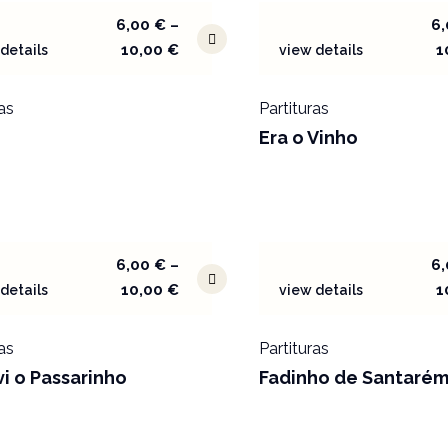
6,00
€
–
6
10,00
€
1
details
view details
as
Partituras
o
Era o Vinho
6,00
€
–
6
10,00
€
1
details
view details
as
Partituras
i o Passarinho
Fadinho de Santaré