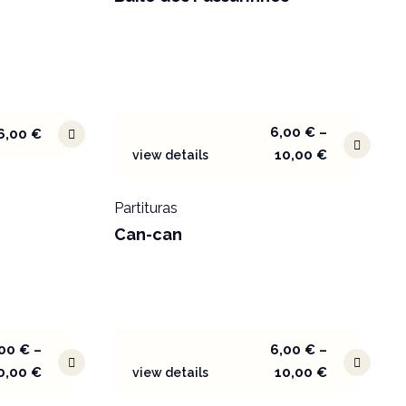
6,00
€
–
6,00
€
10,00
€
view details
Partituras
Can-can
,00
€
–
6,00
€
–
0,00
€
10,00
€
view details