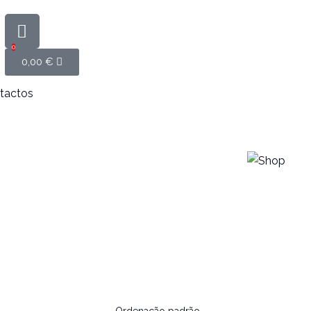
0
0,00
€
tactos