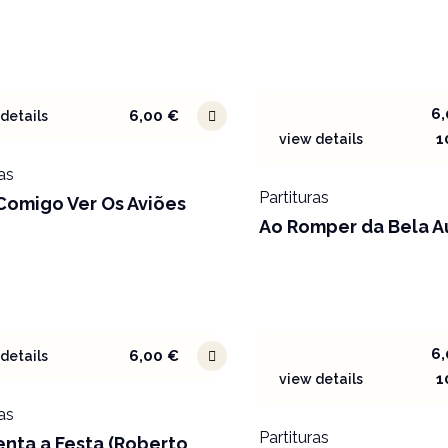
6
6,00
€
details
1
view details
as
Partituras
Comigo Ver Os Aviões
Ao Romper da Bela A
6
6,00
€
details
1
view details
as
Partituras
enta a Festa (Roberto