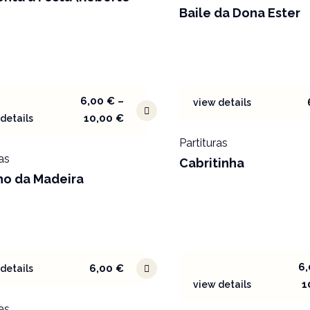
Baile da Dona Ester
6,00
€
–
view details
10,00
€
details
Partituras
as
Cabritinha
ho da Madeira
6
6,00
€
details
1
view details
as