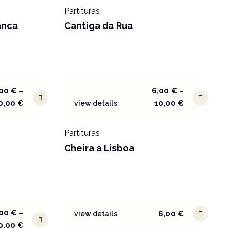
Partituras
anca
Cantiga da Rua
,00
€
–
6,00
€
–
0,00
€
10,00
€
view details
Partituras
Cheira a Lisboa
,00
€
–
6,00
€
view details
0,00
€