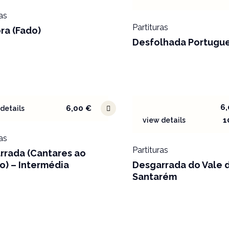
as
Partituras
ra (Fado)
Desfolhada Portugu
6
6,00
€
details
1
view details
as
Partituras
rrada (Cantares ao
o) – Intermédia
Desgarrada do Vale 
Santarém