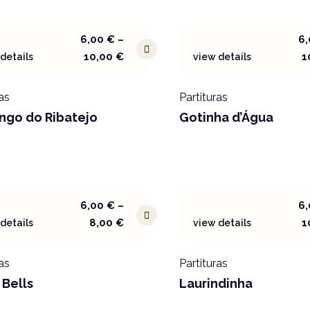
6,00
€
–
6
10,00
€
1
details
view details
as
Partituras
ngo do Ribatejo
Gotinha d’Água
6,00
€
–
6
8,00
€
1
details
view details
as
Partituras
 Bells
Laurindinha