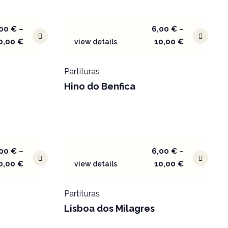
,00
€
–
6,00
€
–
0,00
€
10,00
€
view details
Partituras
Hino do Benfica
,00
€
–
6,00
€
–
0,00
€
10,00
€
view details
Partituras
Lisboa dos Milagres