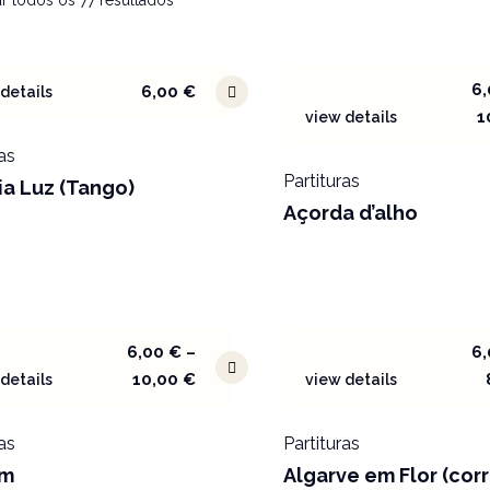
r todos os 77 resultados
6
6,00
€
details
1
view details
as
Partituras
ia Luz (Tango)
Açorda d’alho
6,00
€
–
6
10,00
€
details
view details
as
Partituras
im
Algarve em Flor (corr