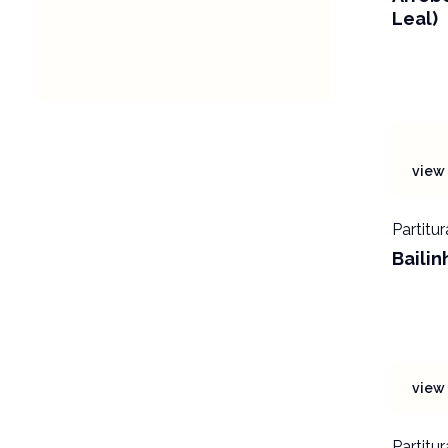
Leal)
view 
Partitur
Bailin
view 
Partitur