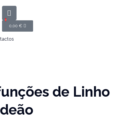
0
0,00
€
tactos
funções de Linho
rdeão