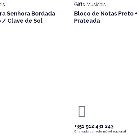
ais
Gifts Musicais
ara Senhora Bordada
Bloco de Notas Preto +
 / Clave de Sol
Prateada
+351 912 431 243
Chamada de rede móvel nacional