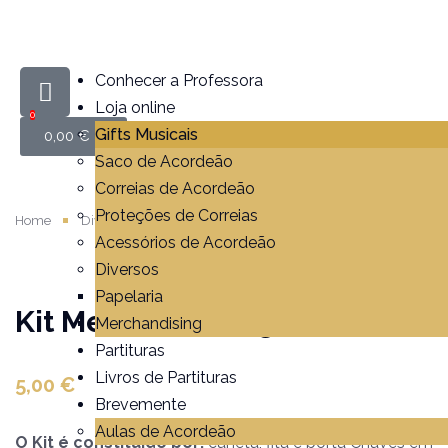
Conhecer a Professora
Loja online
0
Gifts Musicais
0,00
€
Saco de Acordeão
Correias de Acordeão
Proteções de Correias
Home
Diversos
Merchandising
Kit Merchandising
Acessórios de Acordeão
Diversos
Papelaria
Kit Merchandising
Merchandising
Partituras
Livros de Partituras
5,00
€
Brevemente
Aulas de Acordeão
O Kit é constituído por:
caneta, fita e porta Chaves em