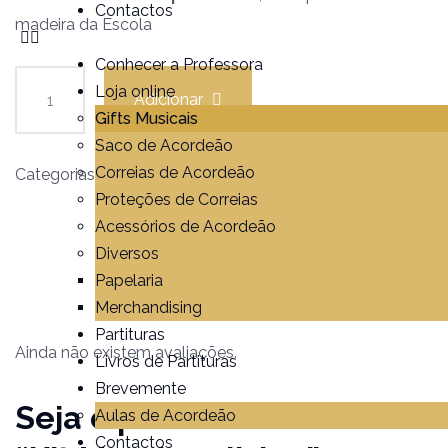
Contactos
madeira da Escola
Conhecer a Professora
Loja online
Adicionar
Gifts Musicais
Saco de Acordeão
Correias de Acordeão
Categorias:
Diversos
,
Merchandising
Proteções de Correias
Acessórios de Acordeão
Diversos
Avaliações (0)
Papelaria
Merchandising
Partituras
Ainda não existem avaliações.
Livros de Partituras
Brevemente
Seja o primeiro a avaliar
Aulas de Acordeão
Contactos