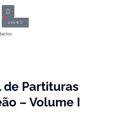
0
0,00
€
tactos
l de Partituras
ão – Volume I