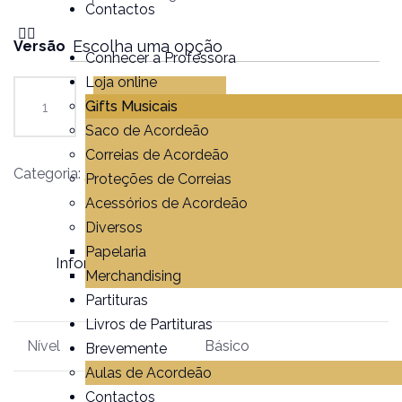
Contactos
Versão
Conhecer a Professora
Loja online
Gifts Musicais
Adicionar
Saco de Acordeão
Correias de Acordeão
Categoria:
Partituras
Proteções de Correias
Acessórios de Acordeão
Diversos
Papelaria
Informação adicional
Avaliações (0)
Merchandising
Partituras
Livros de Partituras
Nível
Básico
Brevemente
Aulas de Acordeão
Contactos