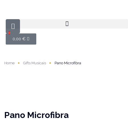
0
0,00
€
Home
Gifts Musicais
Pano Microfibra
Pano Microfibra