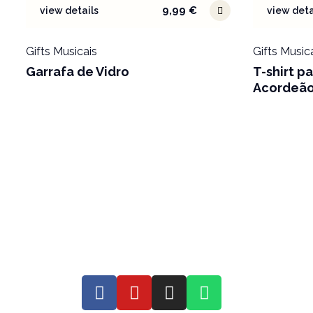
9,99
€
view details
view deta
Gifts Musicais
Gifts Music
Garrafa de Vidro
T-shirt p
Acordeão