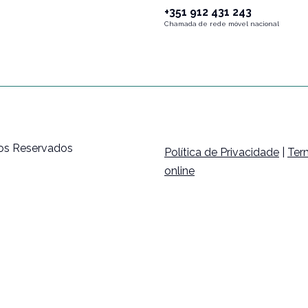
+351 912 431 243
Chamada de rede móvel nacional
tos Reservados
Política de Privacidade
|
Ter
online