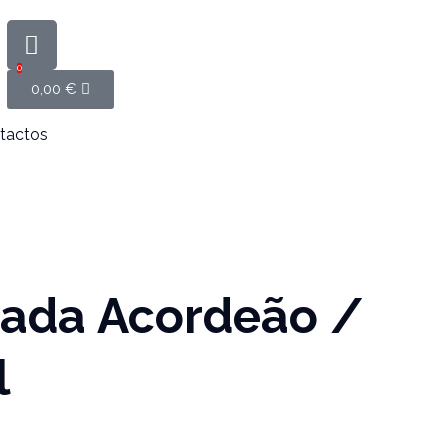
0
0,00
€
tactos
dada Acordeão /
l