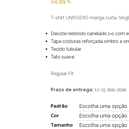
24,99
€
T-shirt UNISSEXO manga curta. Singl
Decote redondo canelado 1×1 com el
Tapa costuras reforçada ombro a om
Tecido tubular
Tato suave
Regular Fit
Prazo de entrega:
12-15 dias úteis
Padrão
Cor
Tamanho