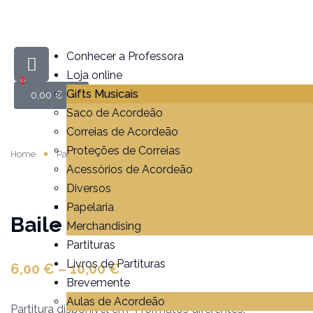
Conhecer a Professora
Loja online
0
Gifts Musicais
0,00
€
Saco de Acordeão
Correias de Acordeão
Proteções de Correias
Home
Partituras
Baile da Dona Ester
Acessórios de Acordeão
Diversos
Papelaria
Baile da Dona Ester
Merchandising
Partituras
Livros de Partituras
6,00
€
–
10,00
€
Brevemente
Aulas de Acordeão
Partitura disponível em 3 formatos diferentes.