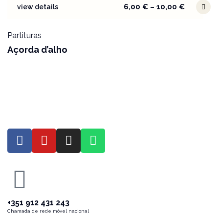
6,00
€
–
10,00
€
view details
Partituras
Açorda d’alho
+351 912 431 243
Chamada de rede móvel nacional