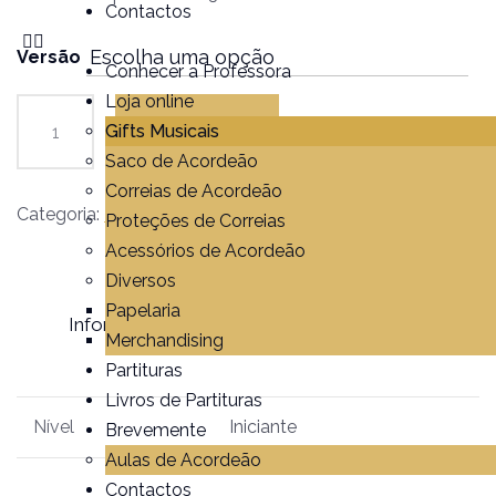
Contactos
Versão
Conhecer a Professora
Loja online
Gifts Musicais
Adicionar
Saco de Acordeão
Correias de Acordeão
Categoria:
Partituras
Proteções de Correias
Acessórios de Acordeão
Diversos
Papelaria
Informação adicional
Avaliações (0)
Merchandising
Partituras
Livros de Partituras
Nível
Iniciante
Brevemente
Aulas de Acordeão
Contactos