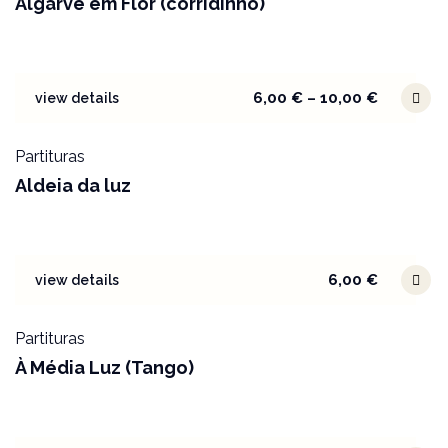
Algarve em Flor (corridinho)
6,00
€
–
10,00
€
view details
Partituras
Aldeia da luz
6,00
€
view details
Partituras
À Média Luz (Tango)