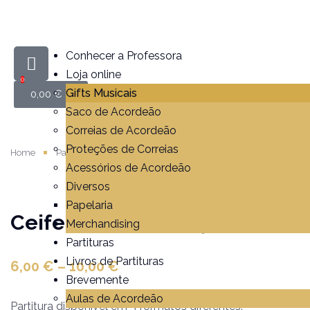
Conhecer a Professora
Loja online
0
Gifts Musicais
0,00
€
Saco de Acordeão
Correias de Acordeão
Proteções de Correias
Home
Partituras
Ceifeiras do Alentejo
Acessórios de Acordeão
Diversos
Papelaria
Ceifeiras do Alentejo
Merchandising
Partituras
Livros de Partituras
6,00
€
–
10,00
€
Brevemente
Aulas de Acordeão
Partitura disponível em 3 formatos diferentes.