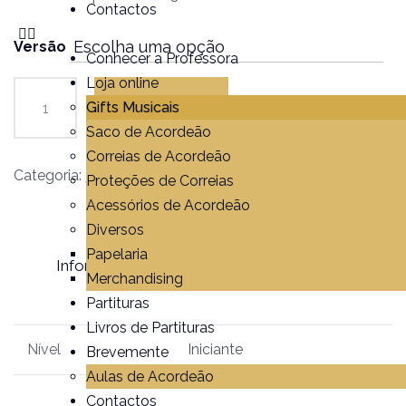
Contactos
Versão
Conhecer a Professora
Loja online
Gifts Musicais
Adicionar
Saco de Acordeão
Correias de Acordeão
Categoria:
Partituras
Proteções de Correias
Acessórios de Acordeão
Diversos
Papelaria
Informação adicional
Avaliações (0)
Merchandising
Partituras
Livros de Partituras
Nível
Iniciante
Brevemente
Aulas de Acordeão
Contactos