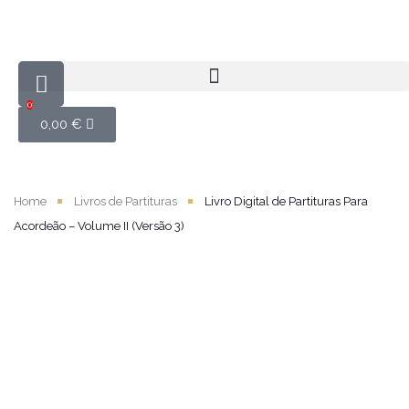
0
0,00
€
Home
Livros de Partituras
Livro Digital de Partituras Para
Acordeão – Volume II (Versão 3)