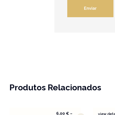
Produtos Relacionados
6,00
€
–
view deta