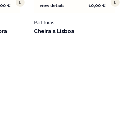
,00
€
10,00
€
view details
Partituras
ora
Cheira a Lisboa