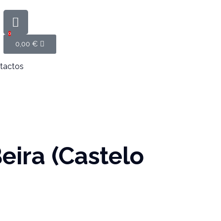
0
0,00
€
tactos
eira (Castelo