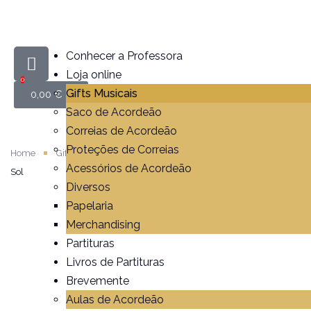
Conhecer a Professora
Loja online
0
Gifts Musicais
0,00
€
Saco de Acordeão
Correias de Acordeão
Proteções de Correias
Home
Gifts Musicais
Sweatshirt Bordada Acordeão / Clave de
Acessórios de Acordeão
Sol
Diversos
Papelaria
Merchandising
Partituras
Livros de Partituras
Brevemente
Aulas de Acordeão