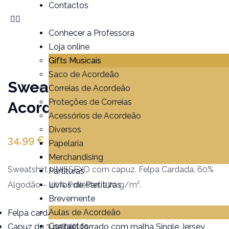
Contactos
Conhecer a Professora
Loja online
Gifts Musicais
Saco de Acordeão
Sweatshirt Bordada
Correias de Acordeão
Proteções de Correias
Acordeão / Clave de Sol
Acessórios de Acordeão
Diversos
34,99
€
Papelaria
Merchandising
Sweatshirt UNISSEXO com capuz. Felpa Cardada. 60%
Partituras
Algodão – 40% Poliéster. 270 g/m².
Livros de Partituras
Brevemente
Aulas de Acordeão
Felpa cardada suave, confortavél e quente
Contactos
Capuz de 3 painéis forrado com malha Single Jersey