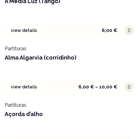
À Média Luz (Tango)
6,00
€
view details
Partituras
Alma Algarvia (corridinho)
6,00
€
–
10,00
€
view details
Partituras
Açorda d’alho