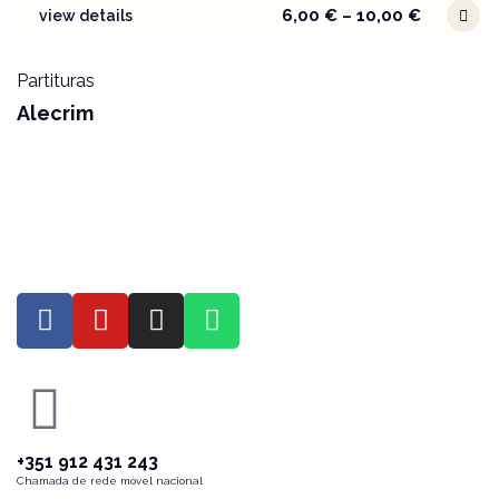
6,00
€
–
10,00
€
view details
Partituras
Alecrim
+351 912 431 243
Chamada de rede móvel nacional