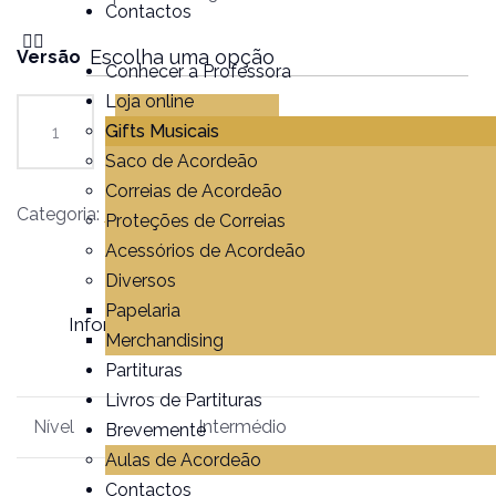
Contactos
Versão
Conhecer a Professora
Loja online
Gifts Musicais
Adicionar
Saco de Acordeão
Correias de Acordeão
Categoria:
Partituras
Proteções de Correias
Acessórios de Acordeão
Diversos
Papelaria
Informação adicional
Avaliações (0)
Merchandising
Partituras
Livros de Partituras
Nível
Intermédio
Brevemente
Aulas de Acordeão
Contactos