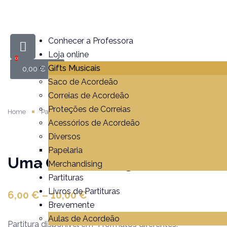
Conhecer a Professora
Loja online
0
Gifts Musicais
0,00
€
Saco de Acordeão
Correias de Acordeão
Proteções de Correias
Home
Partituras
Uma Casa Portuguesa
Acessórios de Acordeão
Diversos
Papelaria
Uma Casa Portuguesa
Merchandising
Partituras
Livros de Partituras
6,00
€
–
10,00
€
Brevemente
Aulas de Acordeão
Partitura disponível em 3 formatos diferentes.