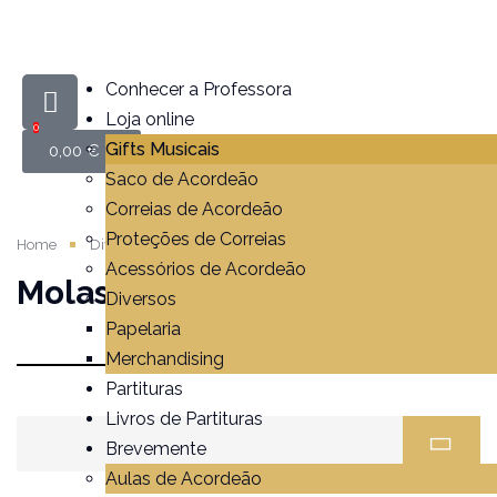
Conhecer a Professora
Loja online
0
Gifts Musicais
0,00
€
Saco de Acordeão
Correias de Acordeão
Proteções de Correias
Home
Diversos
Molas
Acessórios de Acordeão
Molas
Diversos
Papelaria
Merchandising
Partituras
Livros de Partituras
Brevemente
Aulas de Acordeão