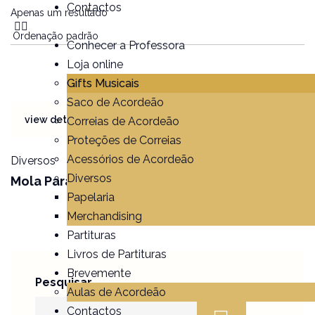
Contactos
Apenas um resultado
Conhecer a Professora
Loja online
Gifts Musicais
Saco de Acordeão
3,00
€
view details
Correias de Acordeão
Proteções de Correias
Acessórios de Acordeão
Diversos
Diversos
Mola Para Partituras
Papelaria
Merchandising
Partituras
Livros de Partituras
Brevemente
Pesquisar
Aulas de Acordeão
Contactos