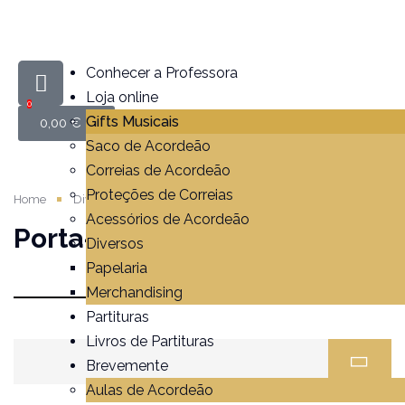
Conhecer a Professora
Loja online
0
Gifts Musicais
0,00
€
Saco de Acordeão
Correias de Acordeão
Proteções de Correias
Home
Diversos
Porta-Chaves
Acessórios de Acordeão
Porta-Chaves
Diversos
Papelaria
Merchandising
Partituras
Livros de Partituras
Brevemente
Aulas de Acordeão