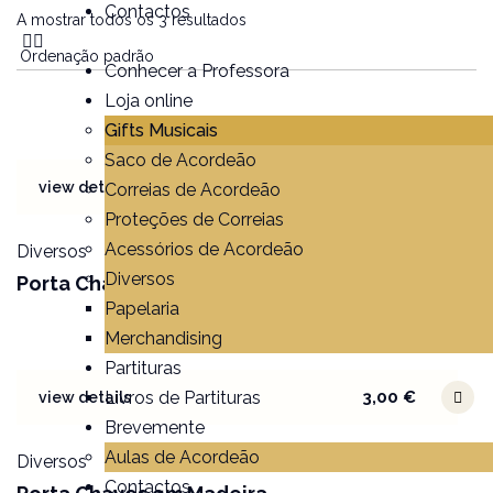
Contactos
A mostrar todos os 3 resultados
Conhecer a Professora
Loja online
Gifts Musicais
Saco de Acordeão
5,00
€
view details
Correias de Acordeão
Proteções de Correias
Acessórios de Acordeão
Diversos
Diversos
Porta Chaves em Acrílico com Acordeão
Papelaria
Merchandising
Partituras
Livros de Partituras
3,00
€
view details
Brevemente
Aulas de Acordeão
Diversos
Contactos