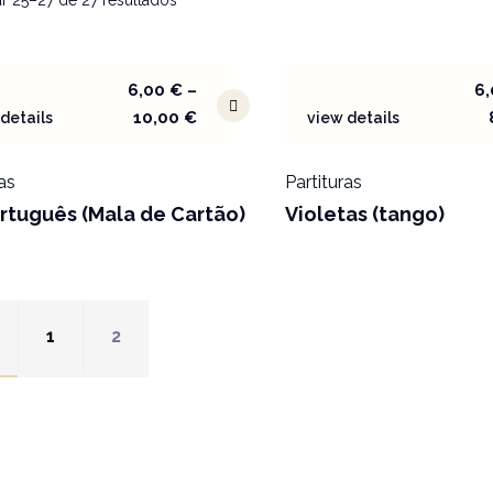
r 25–27 de 27 resultados
6,00
€
–
6
10,00
€
details
view details
as
Partituras
rtuguês (Mala de Cartão)
Violetas (tango)
1
2