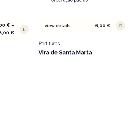
,00
€
–
6,00
€
view details
8,00
€
Partituras
Vira de Santa Marta