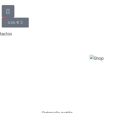
0
0,00
€
tactos