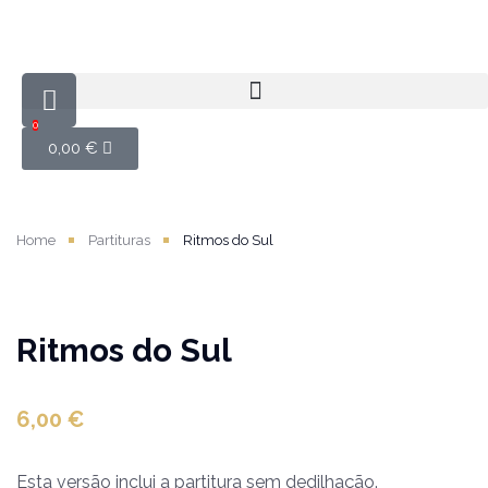
0
0,00
€
Home
Partituras
Ritmos do Sul
Ritmos do Sul
6,00
€
Esta versão inclui a partitura sem dedilhação.