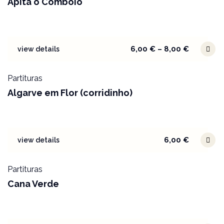
Apita o Comboio
6,00
€
–
8,00
€
view details
Partituras
Algarve em Flor (corridinho)
6,00
€
view details
Partituras
Cana Verde