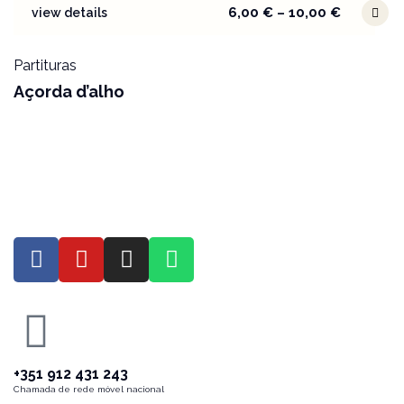
6,00
€
–
10,00
€
view details
Partituras
Açorda d’alho
+351 912 431 243
Chamada de rede móvel nacional